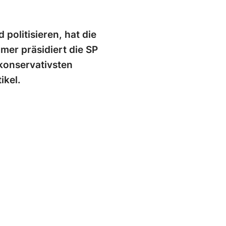
politisieren, hat die
mer präsidiert die SP
konservativsten
ikel.