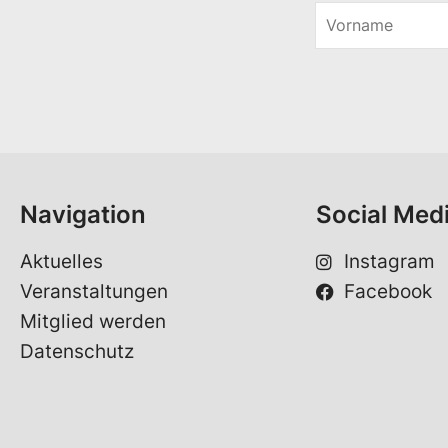
V
o
r
n
a
m
e
*
Navigation
Social Med
Aktuelles
Instagram
Veranstaltungen
Facebook
Mitglied werden
Datenschutz