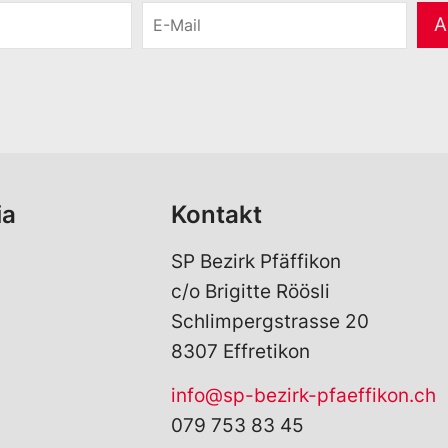
E
A
-
M
a
i
l
*
ia
Kontakt
SP Bezirk Pfäffikon
c/o Brigitte Röösli
Schlimpergstrasse 20
8307 Effretikon
info@sp-bezirk-pfaeffikon.ch
079 753 83 45