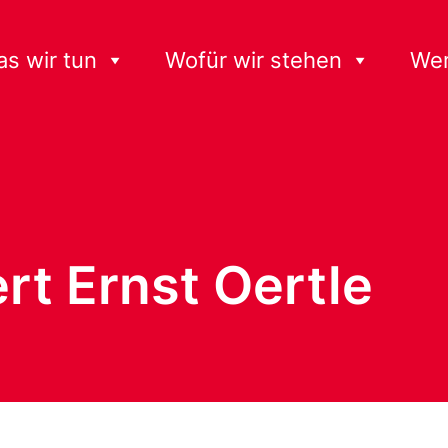
s wir tun
Wofür wir stehen
Wer
rt Ernst Oertle